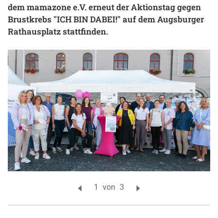
dem mamazone e.V. erneut der Aktionstag gegen
Gesundheit & Medizin
Brustkrebs "ICH BIN DABEI!" auf dem Augsburger
Rathausplatz stattfinden.
Über uns
Beruf & Karriere
Notaufnahme
Anreise