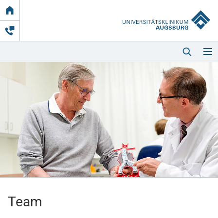
Link
zur
Startseite
Startseite
Kliniken & Einrichtungen
Patienten & Besucher
Team
Zuweisende