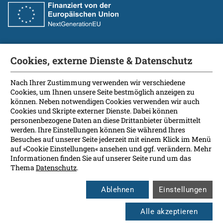
Cookies, externe Dienste & Datenschutz
Fakultät
International Patients
Nach Ihrer Zustimmung verwenden wir verschiedene
Cookies, um Ihnen unsere Seite bestmöglich anzeigen zu
Kontakt
können. Neben notwendigen Cookies verwenden wir auch
Presse
Cookies und Skripte externer Dienste. Dabei können
Soziale Medien
personenbezogene Daten an diese Drittanbieter übermittelt
werden. Ihre Einstellungen können Sie während Ihres
Besuches auf unserer Seite jederzeit mit einem Klick im Menü
Barrierefreiheit
auf »Cookie Einstellungen« ansehen und ggf. verändern. Mehr
Informationen finden Sie auf unserer Seite rund um das
Datenschutz
Thema
Datenschutz
.
Impressum
Leichte Sprache
Ablehnen
Einstellungen
Rechtsgrundlagen
Cookie Einstellungen
Alle akzeptieren