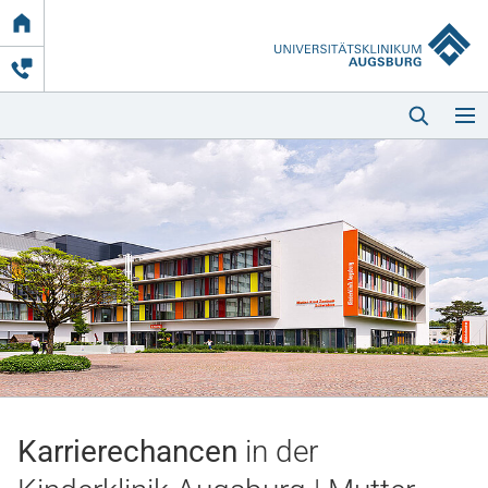
Link
zur
Startseite
Startseite
Kliniken & Einrichtungen
Patienten & Besucher
Karrierechancen
in der
Zuweisende