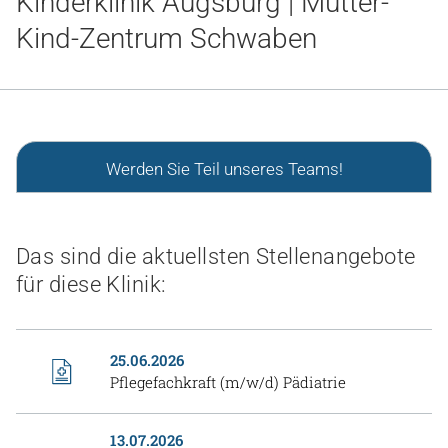
Kinderklinik Augsburg | Mutter-
Gesundheit & Medizin
Kind-Zentrum Schwaben
Über uns
Beruf & Karriere
Werden Sie Teil unseres Teams!
Notaufnahme
Das sind die aktuellsten Stellenangebote
Anreise
für diese Klinik:
25.06.2026
Pflegefachkraft (m/w/d) Pädiatrie
13.07.2026