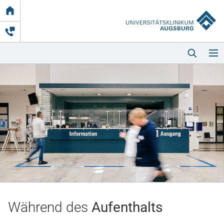
Link
zur
Startseite
Startseite
Kliniken & Einrichtungen
Patienten & Besucher
Während des
Aufenthalts
Zuweisende