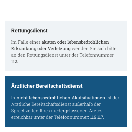
Gesundheit & Medizin
Über uns
Rettungsdienst
Beruf & Karriere
Im Falle einer
akuten oder lebensbedrohlichen
Erkrankung oder Verletzung
wenden Sie sich bitte
an den Rettungsdienst unter der Telefonnummer:
112.
Notaufnahme
Anreise
Ärztlicher Bereitschaftsdienst
In
nicht lebensbedrohlichen Akutsituationen
ist der
Ärztliche Bereitschaftsdienst außerhalb der
Sprechzeiten Ihres niedergelassenen Arztes
erreichbar unter der Telefonnummer:
116 117.