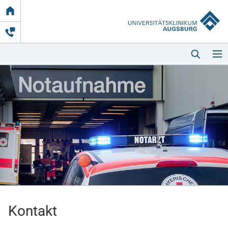
Link
zur
Startseite
Startseite
Kliniken & Einrichtungen
Patienten & Besucher
Kontakt
Zuweisende