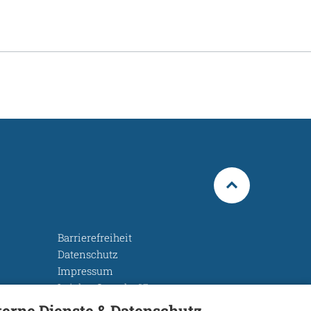
Barrierefreiheit
Datenschutz
Impressum
Leichte Sprache
Rechtsgrundlagen
terne Dienste & Datenschutz