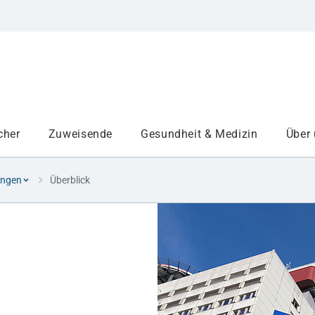
cher
Zuweisende
Gesundheit & Medizin
Über
ungen
Überblick
Institute
Projekte am UKA
Medizinbereiche
Studium und Lehre