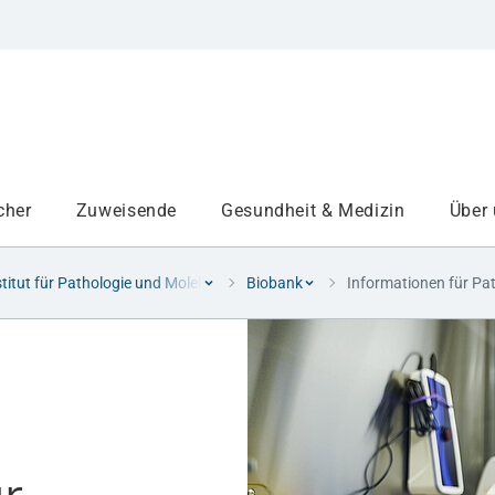
cher
Zuweisende
Gesundheit & Medizin
Über
stitut für Pathologie und Molekulare Diagnostik
Biobank
Informationen für Pa
Institute
Projekte am UKA
Medizinbereiche
Studium und Lehre