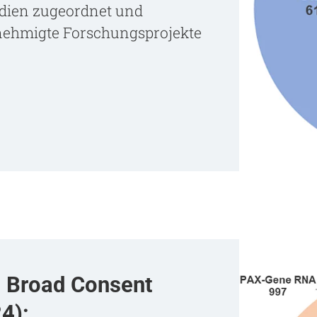
udien zugeordnet und
enehmigte Forschungsprojekte
e Broad Consent
4):