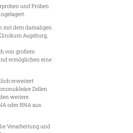
rproben und Proben
ingelagert.
on mit dem damaligen
Klinikum Augsburg,
ch von großem
und ermöglichen eine
ich erweitert
ononukleäre Zellen
den weitere
 DNA oder RNA aus
die Verarbeitung und