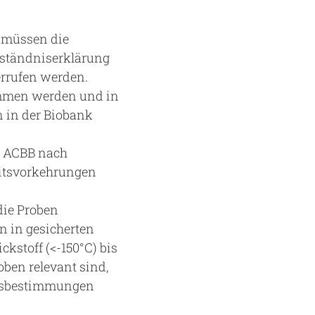
 müssen die
rständniserklärung
errufen werden.
ommen werden und in
n in der Biobank
er ACBB nach
eitsvorkehrungen
die Proben
n in gesicherten
kstoff (<-150°C) bis
oben relevant sind,
itsbestimmungen