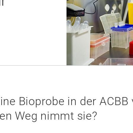
r
Notaufnahme
Forschung
Zentren
Nachhaltigkeit am UKA - Initiative UMAGG
Zentrale Einrichtungen
Fördervereine & Spenden
Luftrettungsstation
Qualität
ine Bioprobe in der ACBB 
en Weg nimmt sie?