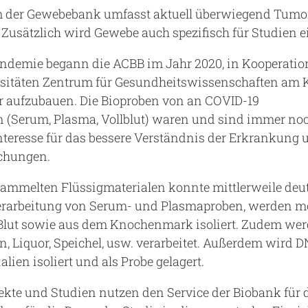
der Gewebebank umfasst aktuell überwiegend Tumo
Zusätzlich wird Gewebe auch spezifisch für Studien e
andemie begann die ACBB im Jahr 2020, in Kooperati
sitäten Zentrum für Gesundheitswissenschaften am 
r aufzubauen. Die Bioproben von an COVID-19
 (Serum, Plasma, Vollblut) waren und sind immer no
nteresse für das bessere Verständnis der Erkrankung 
uchungen.
ammelten Flüssigmaterialen konnte mittlerweile deutl
erarbeitung von Serum- und Plasmaproben, werden m
Blut sowie aus dem Knochenmark isoliert. Zudem wer
n, Liquor, Speichel, usw. verarbeitet. Außerdem wird
lien isoliert und als Probe gelagert.
ekte und Studien nutzen den Service der Biobank für 