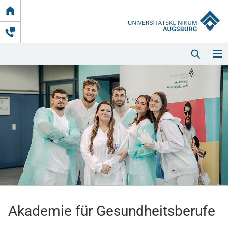
Link
zur
Startseite
Startseite
Kliniken & Einrichtungen
Patienten & Besucher
Akademie für Gesundheitsberufe
Zuweisende