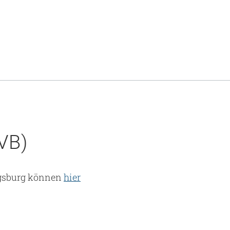
VB)
ugsburg können
hier