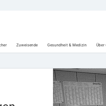
cher
Zuweisende
Gesundheit & Medizin
Über
Institute
Projekte am UKA
Medizinbereiche
Studium und Lehre