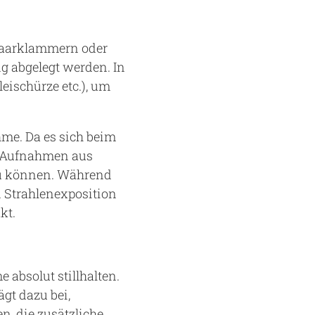
 Haarklammern oder
g abgelegt werden. In
eischürze etc.), um
hme. Da es sich beim
t Aufnahmen aus
zu können. Während
 Strahlenexposition
kt.
 absolut stillhalten.
ägt dazu bei,
, die zusätzliche