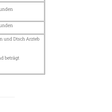
tunden
tunden
en und Dtsch Arzteb
d beträgt