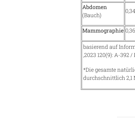
Abdomen
0,3
(Bauch)
Mammographie
0,3
basierend auf Infor
,2023 120(9): A-392 /
*Die gesamte natürl
durchschnittlich 2,1 