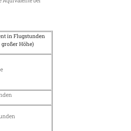
 Äquivalente bei
nt in Flugstunden
n großer Höhe)
de
unden
tunden