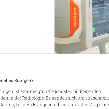
Notaufnahme
Forschung
Zentren
Nachhaltigkeit am UKA - Initiative UMAGG
Zentrale Einrichtungen
Fördervereine & Spenden
Luftrettungsstation
Qualität
onel
l
es
R
ö
ntgen?
öntgen ist eine der grundlegendsten bildgebenden
n in der Radiologie. Es handelt sich um ein schnelle
fahren, bei dem Röntgenstrahlen durch den Körper g