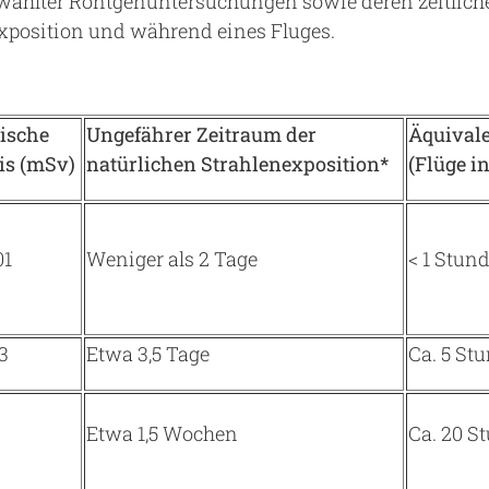
ählter Röntgenuntersuchungen sowie deren zeitliche
exposition und während eines Fluges.
ische
Ungefährer Zeitraum der
Äquivale
is (mSv)
natürlichen Strahlenexposition*
(Flüge i
01
Weniger als 2 Tage
< 1 Stun
3
Etwa 3,5 Tage
Ca. 5 St
Etwa 1,5 Wochen
Ca. 20 S