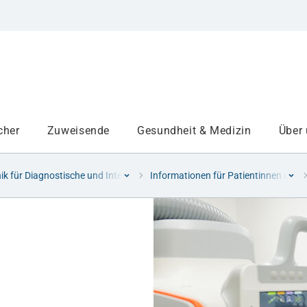
cher
Zuweisende
Gesundheit & Medizin
Über
nik für Diagnostische und Interventionelle Radiologie und Neuroradiologie
Informationen für Patientinnen und 
Institute
Projekte am UKA
Medizinbereiche
Studium und Lehre