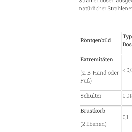
Strahlendosen ausgew
natürlicher Strahlen
Typ
Röntgenbild
Dos
Extremitäten
< 0,
(z. B. Hand oder
Fuß)
Schulter
0,01
Brustkorb
0,1
(2 Ebenen)