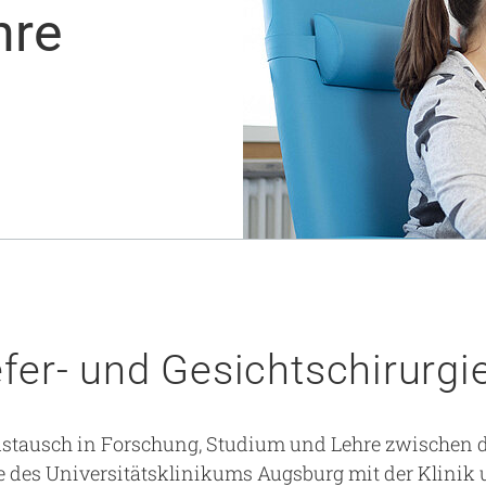
hre
Notaufnahme
Forschung
Zentren
Nachhaltigkeit am UKA - Initiative UMAGG
Zentrale Einrichtungen
Fördervereine & Spenden
Luftrettungsstation
Qualität
fer- und Gesichtschirurgi
Austausch in Forschung, Studium und Lehre zwischen d
 des Universitätsklinikums Augsburg mit der Klinik u