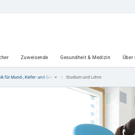
cher
Zuweisende
Gesundheit & Medizin
Über
nik für Mund-, Kiefer- und Gesichtschirurgie
Studium und Lehre
Institute
Projekte am UKA
Medizinbereiche
Studium und Lehre