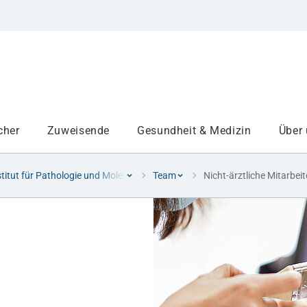
cher
Zuweisende
Gesundheit & Medizin
Über
stitut für Pathologie und Molekulare Diagnostik
Team
Nicht-ärztliche Mitarbei
Institute
Projekte am UKA
Medizinbereiche
Studium und Lehre