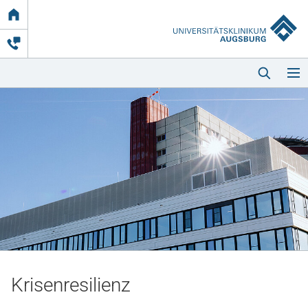
Link
zur
Startseite
Startseite
Kliniken & Einrichtungen
Patienten & Besucher
Krisenresilienz
Zuweisende