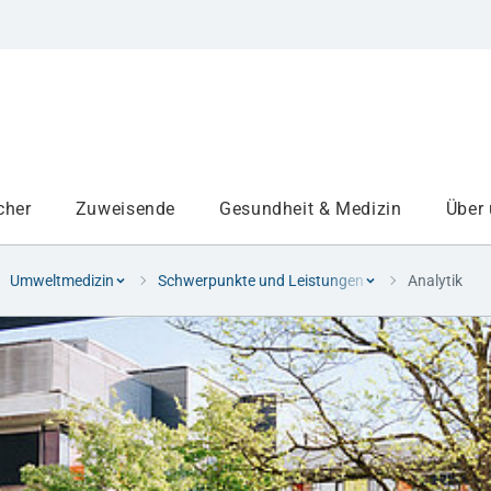
cher
Zuweisende
Gesundheit & Medizin
Über
Umweltmedizin
Schwerpunkte und Leistungen
Analytik
Institute
Projekte am UKA
Medizinbereiche
Studium und Lehre