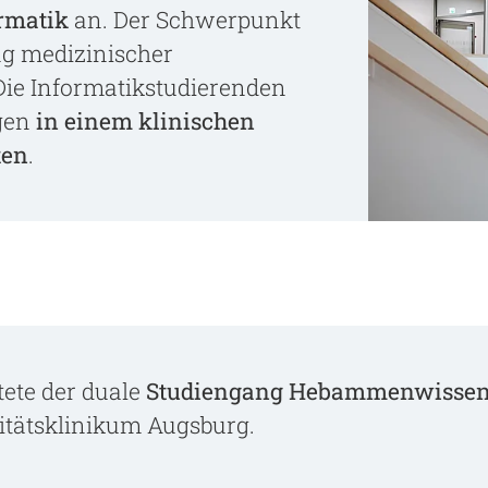
rmatik
an. Der Schwerpunkt
ung medizinischer
Die Informatikstudierenden
agen
in einem klinischen
ten
.
tete der duale
Studiengang Hebammenwissen
itätsklinikum Augsburg.