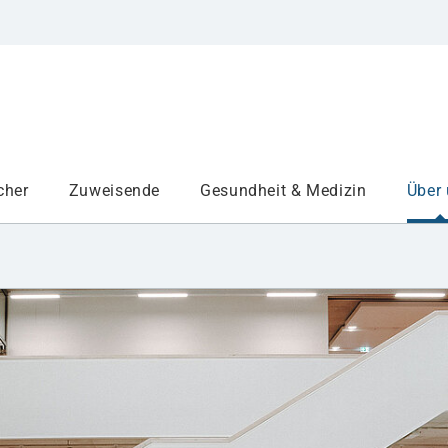
cher
Zuweisende
Gesundheit & Medizin
Über
Institute
Projekte am UKA
Medizinbereiche
Studium und Lehre