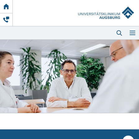
Link
zur
Startseite
Startseite
Kliniken & Einrichtungen
Patienten & Besucher
Zuweisende