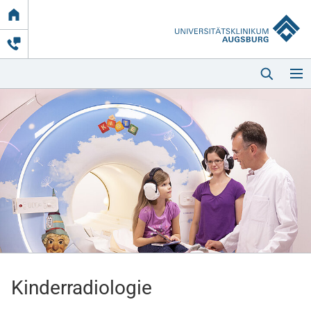
Link
zur
Startseite
Startseite
Kliniken & Einrichtungen
Patienten & Besucher
Kinderradiologie
Zuweisende