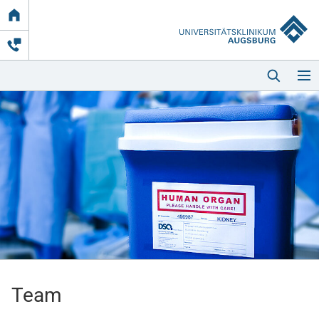
Link
zur
Startseite
Startseite
Kliniken & Einrichtungen
Patienten & Besucher
Team
Zuweisende