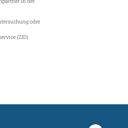
hpartner in der
Untersuchung oder
ervice (ZID).