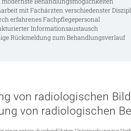
d modernste Behandlungsmöglichkeiten
arbeit mit Fachärzten verschiedenster Diszip
ch erfahrenes Fachpflegepersonal
kturierter Informationsaustausch
ßige Rückmeldung zum Behandlungsverlauf
ng von radiologischen Bil
lung von radiologischen B
er einer extern durchgeführten Untersuchung zur Verf