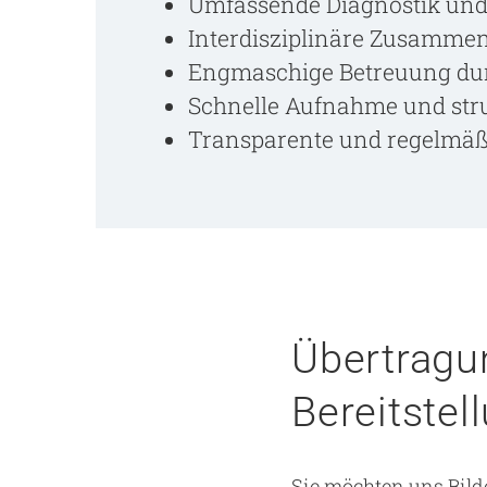
Umfassende Diagnostik un
Interdisziplinäre Zusammen
Engmaschige Betreuung dur
Schnelle Aufnahme und stru
Transparente und regelmä
Übertragu
Bereitstel
Sie möchten uns Bild