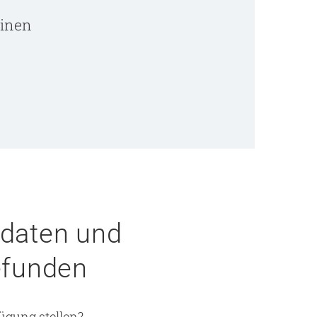
linen
ddaten und
efunden
ügung stellen?