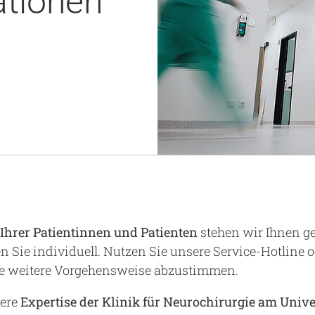
ationen
Notaufnahme
Forschung
Zentren
Nachhaltigkeit am UKA - Initiative UMAGG
Zentrale Einrichtungen
Fördervereine & Spenden
Luftrettungsstation
Qualität
Ihrer Patientinnen und Patienten
stehen wir Ihnen ge
 Sie individuell. Nutzen Sie unsere Service-Hotline o
ie weitere Vorgehensweise abzustimmen.
sere
Expertise der Klinik für Neurochirurgie am Univ