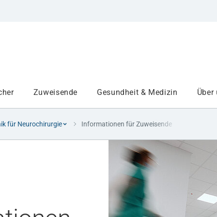
cher
Zuweisende
Gesundheit & Medizin
Über
nik für Neurochirurgie
Informationen für Zuweisende
Institute
Projekte am UKA
Medizinbereiche
Studium und Lehre