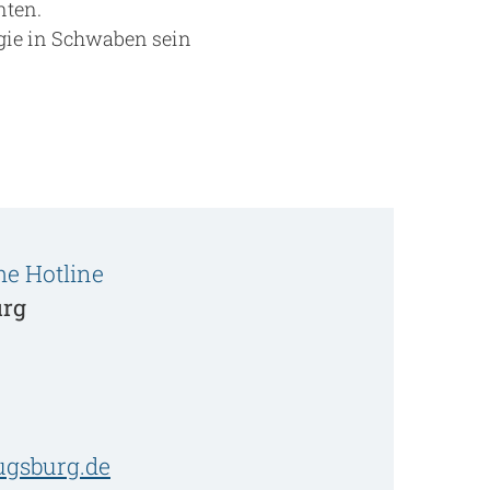
nten.
gie in Schwaben sein
he Hotline
urg
ugsburg.de