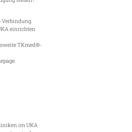
N-Verbindung.
UKA einrichten
desweite TKmed®-
epage.
Kliniken im UKA