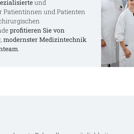
zialisierte
und
r Patientinnen und Patienten
chirurgischen
ende
profitieren Sie von
g
,
modernster Medizintechnik
enteam
.