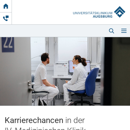
Link
zur
Startseite
Startseite
Kliniken & Einrichtungen
Patienten & Besucher
Karrierechancen
in der
Zuweisende