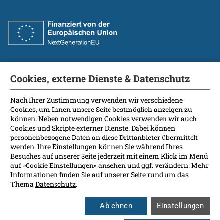
Cookies, externe Dienste & Datenschutz
Fakultät
International Patients
Nach Ihrer Zustimmung verwenden wir verschiedene
Cookies, um Ihnen unsere Seite bestmöglich anzeigen zu
Kontakt
können. Neben notwendigen Cookies verwenden wir auch
Presse
Cookies und Skripte externer Dienste. Dabei können
Soziale Medien
personenbezogene Daten an diese Drittanbieter übermittelt
werden. Ihre Einstellungen können Sie während Ihres
Besuches auf unserer Seite jederzeit mit einem Klick im Menü
Barrierefreiheit
auf »Cookie Einstellungen« ansehen und ggf. verändern. Mehr
Informationen finden Sie auf unserer Seite rund um das
Datenschutz
Thema
Datenschutz
.
Impressum
Leichte Sprache
Ablehnen
Einstellungen
Rechtsgrundlagen