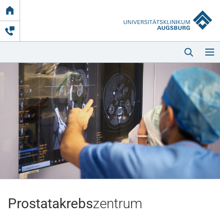
Link
zur
Startseite
Startseite
Kliniken & Einrichtungen
Patienten & Besucher
Prostatakrebs
zentrum
Zuweisende