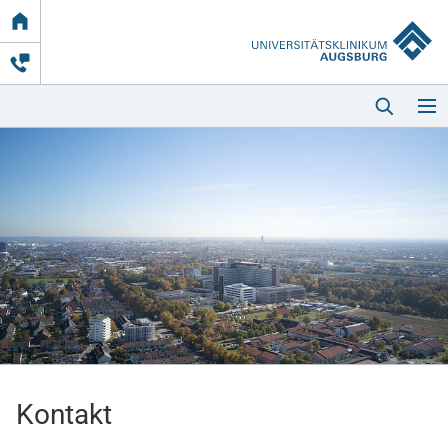
Link
zur
Startseite
Startseite
Kliniken & Einrichtungen
Patienten & Besucher
Kontakt
Zuweisende