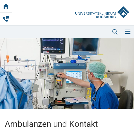
Link
zur
Startseite
Startseite
Kliniken & Einrichtungen
Patienten & Besucher
Ambulanzen
und
Kontakt
Zuweisende