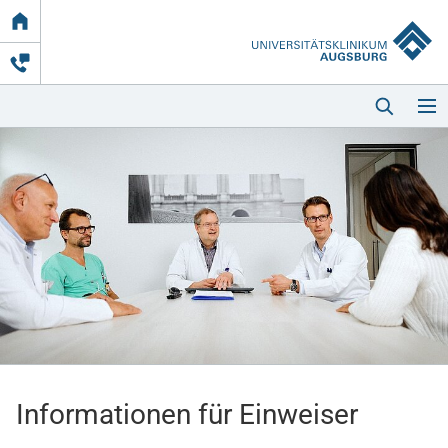
Link
zur
Startseite
Startseite
Kliniken & Einrichtungen
Patienten & Besucher
Informationen für Einweiser
Zuweisende