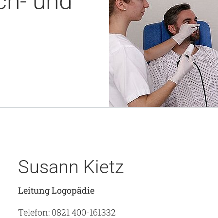
h- und
Notaufnahme
Forschung
Zentren
Nachhaltigkeit am UKA - Initiative UMAGG
Zentrale Einrichtungen
Fördervereine & Spenden
Luftrettungsstation
Qualität
Susann Kietz
Leitung Logopädie
Telefon: 0821 400-161332