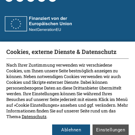
Cookies, externe Dienste & Datenschutz
Fakultät
International Patients
Nach Ihrer Zustimmung verwenden wir verschiedene
Cookies, um Ihnen unsere Seite bestmöglich anzeigen zu
Kontakt
können. Neben notwendigen Cookies verwenden wir auch
Presse
Cookies und Skripte externer Dienste. Dabei können
Soziale Medien
personenbezogene Daten an diese Drittanbieter übermittelt
werden. Ihre Einstellungen können Sie während Ihres
Besuches auf unserer Seite jederzeit mit einem Klick im Menü
Barrierefreiheit
auf »Cookie Einstellungen« ansehen und ggf. verändern. Mehr
Informationen finden Sie auf unserer Seite rund um das
Datenschutz
Thema
Datenschutz
.
Impressum
Leichte Sprache
Ablehnen
Einstellungen
Rechtsgrundlagen