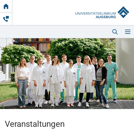
Link
zur
Startseite
Startseite
Kliniken & Einrichtungen
Patienten & Besucher
Veranstaltungen
Zuweisende