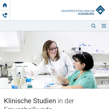
Link
zur
Startseite
Startseite
Kliniken & Einrichtungen
Patienten & Besucher
Klinische Studien
in der
Zuweisende