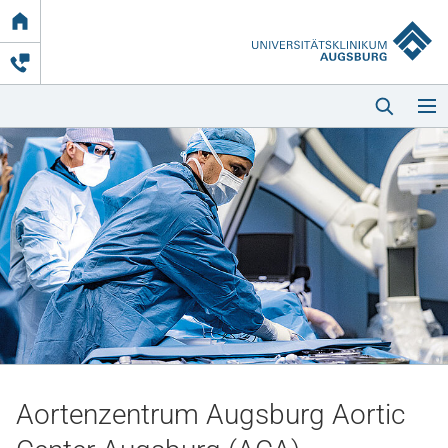
Link
zur
Startseite
Startseite
Kliniken & Einrichtungen
Patienten & Besucher
Aortenzentrum Augsburg Aortic
Zuweisende