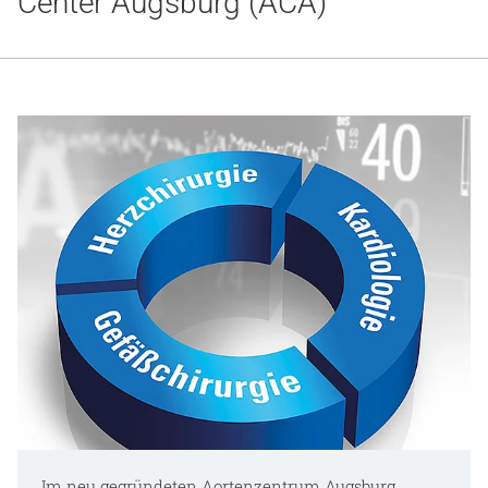
Center Augsburg (ACA)
Gesundheit & Medizin
Über uns
Beruf & Karriere
Notaufnahme
Anreise
Im neu gegründeten Aortenzentrum Augsburg