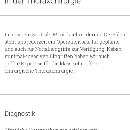
in der Thoraxchirurgie
Gesundheit & Medizin
Über uns
Beruf & Karriere
In unserem Zentral-OP mit hochmodernen OP-Sälen
steht uns jederzeit ein Operationssaal für geplante
und auch für Notfalleingriffe zur Verfügung. Neben
minimal-invasiven Eingriffen haben wir auch
Notaufnahme
größte Expertise für die klassische, offen-
chirurgische Thoraxchirurgie.
Anreise
Diagnostik