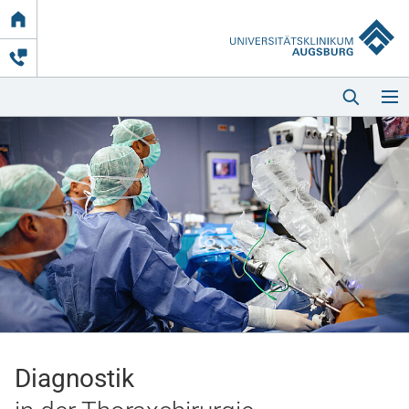
Link
zur
Startseite
Startseite
Kliniken & Einrichtungen
Patienten & Besucher
Diagnostik
Zuweisende