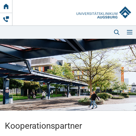
Link
zur
Startseite
Startseite
Kliniken & Einrichtungen
Patienten & Besucher
Kooperationspartner
Zuweisende