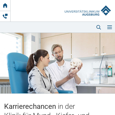
Link
zur
Startseite
Startseite
Kliniken & Einrichtungen
Patienten & Besucher
Karrierechancen
in der
Zuweisende