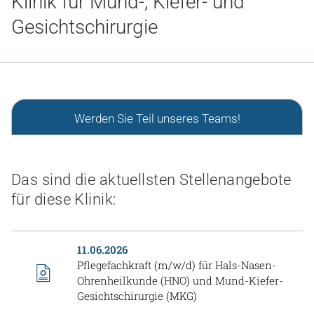
Klinik für Mund-, Kiefer- und
Gesundheit & Medizin
Gesichtschirurgie
Über uns
Beruf & Karriere
Werden Sie Teil unseres Teams!
Notaufnahme
Das sind die aktuellsten Stellenangebote
Anreise
für diese Klinik:
11.06.2026
Pflegefachkraft (m/w/d) für Hals-Nasen-
Ohrenheilkunde (HNO) und Mund-Kiefer-
Gesichtschirurgie (MKG)