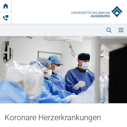
Link
zur
Startseite
Startseite
Kliniken & Einrichtungen
Patienten & Besucher
Koronare Herzerkrankungen
Zuweisende