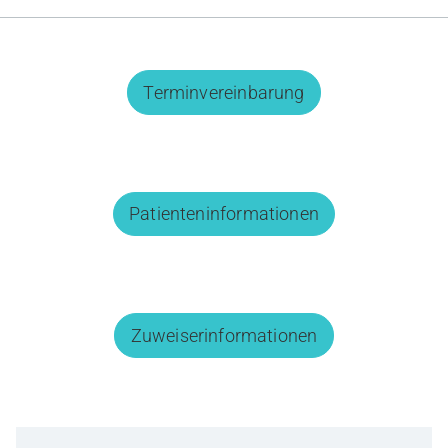
Gesundheit & Medizin
Über uns
Terminvereinbarung
Beruf & Karriere
Notaufnahme
Patienteninformationen
Anreise
Zuweiserinformationen