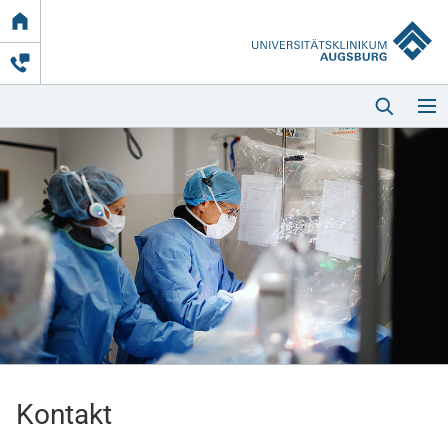
Link
zur
Startseite
Startseite
Kliniken & Einrichtungen
Patienten & Besucher
Kontakt
Zuweisende