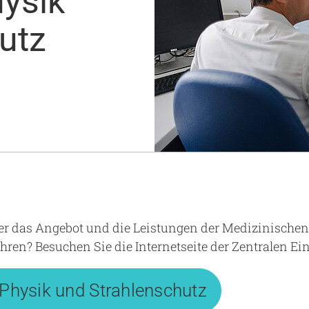
ysik
Notaufnahme
Forschung
utz
Zentren
Nachhaltigkeit am UKA - Initiative UMAGG
Zentrale Einrichtungen
Fördervereine & Spenden
Luftrettungsstation
Qualität
r das Angebot und die Leistungen der Medizinischen
hren? Besuchen Sie die Internetseite der Zentralen Ei
Physik und Strahlenschutz