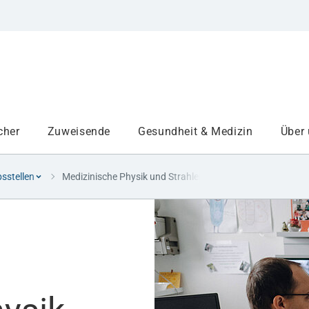
cher
Zuweisende
Gesundheit & Medizin
Über
sstellen
Medizinische Physik und Strahlenschutz
Institute
Projekte am UKA
Medizinbereiche
Studium und Lehre