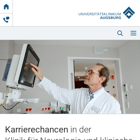
Link
zur
Startseite
Startseite
Kliniken & Einrichtungen
Patienten & Besucher
Karrierechancen
in der
Zuweisende