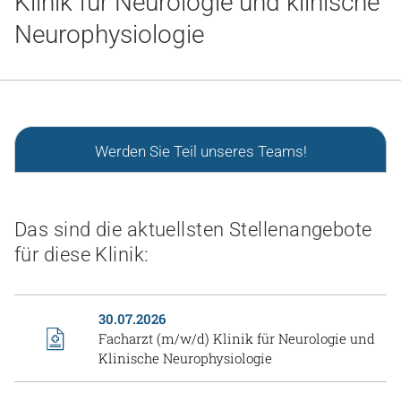
Klinik für Neurologie und klinische
Gesundheit & Medizin
Neurophysiologie
Über uns
Beruf & Karriere
Werden Sie Teil unseres Teams!
Notaufnahme
Das sind die aktuellsten Stellenangebote
Anreise
für diese Klinik:
30.07.2026
Facharzt (m/w/d) Klinik für Neurologie und
Klinische Neurophysiologie