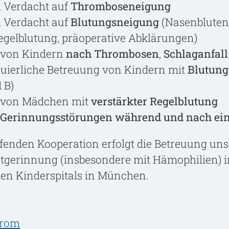
i Verdacht auf
Thromboseneigung
i Verdacht auf
Blutungsneigung
(Nasenbluten,
egelblutung, präoperative Abklärungen)
g von Kindern
nach Thrombosen
,
Schlaganfall
inuierliche Betreuung von Kindern mit
Blutung
 B)
g von Mädchen mit
verstärkter Regelblutung
Gerinnungsstörungen während und nach ein
fenden Kooperation erfolgt die Betreuung un
utgerinnung (insbesondere mit Hämophilien)
hen Kinderspitals in München.
drom