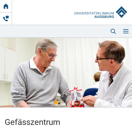
Link
zur
Startseite
Startseite
Kliniken & Einrichtungen
Patienten & Besucher
Gefässzentrum
Zuweisende