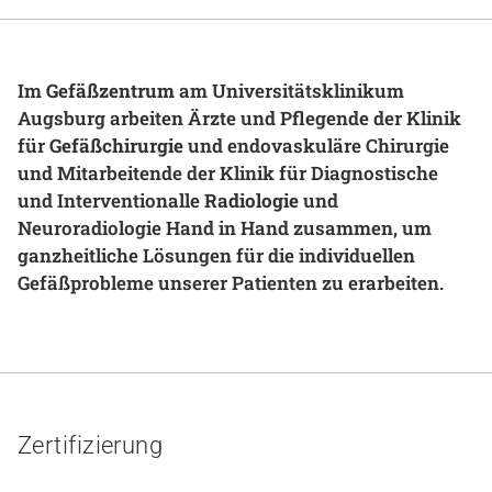
Gesundheit & Medizin
Über uns
Im
Gefäßzentrum
am Universitätsklinikum
Augsburg arbeiten Ärzte und Pflegende der Klinik
Beruf & Karriere
für
Gefäßchirurgie
und endovaskuläre Chirurgie
und Mitarbeitende der Klinik für Diagnostische
und Interventionalle
Radiologie
und
Neuroradiologie Hand in Hand zusammen, um
Notaufnahme
ganzheitliche Lösungen für die individuellen
Gefäßprobleme unserer Patienten zu erarbeiten.
Anreise
Zertifizierung