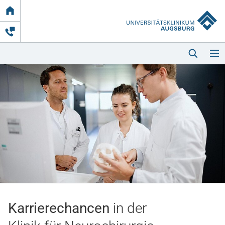
Link
zur
Startseite
Startseite
Kliniken & Einrichtungen
Patienten & Besucher
Karrierechancen
in der
Zuweisende