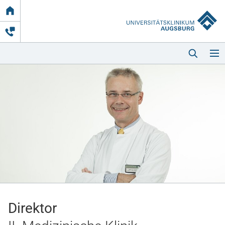
Link
zur
Startseite
Startseite
Kliniken & Einrichtungen
Patienten & Besucher
Direktor
Zuweisende