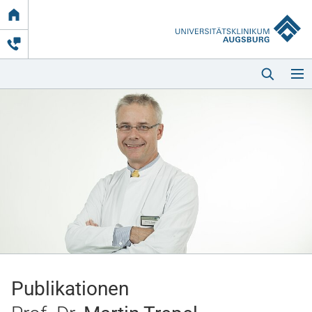
Link
zur
Startseite
Startseite
Kliniken & Einrichtungen
Patienten & Besucher
Publikationen
Zuweisende