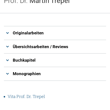
Prof. Dr.
Martin Trepel
Gesundheit & Medizin
Über uns
Beruf & Karriere
Originalarbeiten
Übersichtsarbeiten / Reviews
Notaufnahme
Buchkapitel
Anreise
Monographien
Vita Prof. Dr. Trepel