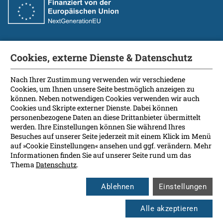
Cookies, externe Dienste & Datenschutz
Fakultät
International Patients
Nach Ihrer Zustimmung verwenden wir verschiedene
Cookies, um Ihnen unsere Seite bestmöglich anzeigen zu
Kontakt
können. Neben notwendigen Cookies verwenden wir auch
Presse
Cookies und Skripte externer Dienste. Dabei können
Soziale Medien
personenbezogene Daten an diese Drittanbieter übermittelt
werden. Ihre Einstellungen können Sie während Ihres
Besuches auf unserer Seite jederzeit mit einem Klick im Menü
Barrierefreiheit
auf »Cookie Einstellungen« ansehen und ggf. verändern. Mehr
Informationen finden Sie auf unserer Seite rund um das
Datenschutz
Thema
Datenschutz
.
Impressum
Leichte Sprache
Ablehnen
Einstellungen
Rechtsgrundlagen
Cookie Einstellungen
Alle akzeptieren