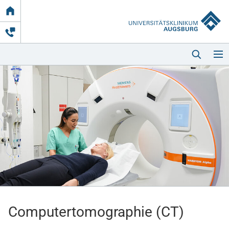
Link
zur
Startseite
Startseite
Kliniken & Einrichtungen
Patienten & Besucher
Computertomographie (CT)
Zuweisende