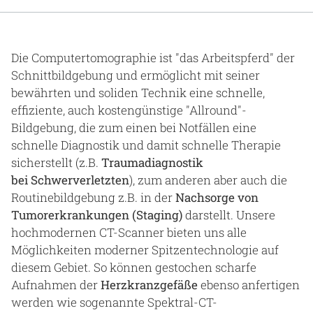
Gesundheit & Medizin
Über uns
Die Computertomographie ist "das Arbeitspferd" der
Schnittbildgebung und ermöglicht mit seiner
Beruf & Karriere
bewährten und soliden Technik eine schnelle,
effiziente, auch kostengünstige "Allround"-
Bildgebung, die zum einen bei Notfällen eine
schnelle Diagnostik und damit schnelle Therapie
Notaufnahme
sicherstellt (z.B.
Traumadiagnostik
bei Schwerverletzten
), zum anderen aber auch die
Anreise
Routinebildgebung z.B. in der
Nachsorge von
Tumorerkrankungen (Staging)
darstellt. Unsere
hochmodernen CT-Scanner bieten uns alle
Möglichkeiten moderner Spitzentechnologie auf
diesem Gebiet. So können gestochen scharfe
Aufnahmen der
Herzkranzgefäße
ebenso anfertigen
werden wie sogenannte Spektral-CT-