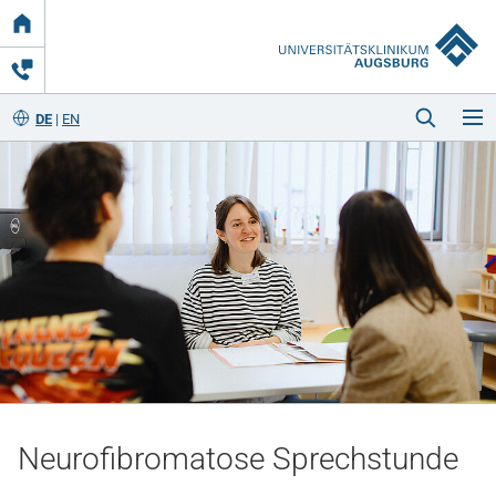
Link
zur
Startseite
DE
EN
Startseite
Kliniken & Einrichtungen
Patienten & Besucher
Neurofibromatose Sprechstunde
Zuweisende