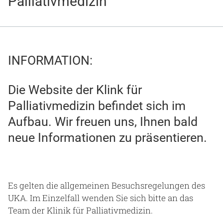
Palliativmedizin
Gesundheit & Medizin
Über uns
Beruf & Karriere
INFORMATION:
Die Website der Klink für
Palliativmedizin befindet sich im
Notaufnahme
Aufbau. Wir freuen uns, Ihnen bald
neue Informationen zu präsentieren.
Anreise
Es gelten die allgemeinen Besuchsregelungen des
UKA. Im Einzelfall wenden Sie sich bitte an das
Team der Klinik für Palliativmedizin.