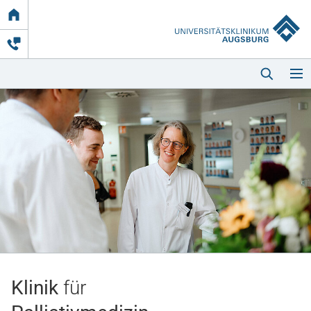
Link
zur
Startseite
Startseite
Kliniken & Einrichtungen
Patienten & Besucher
Klinik
für
Zuweisende