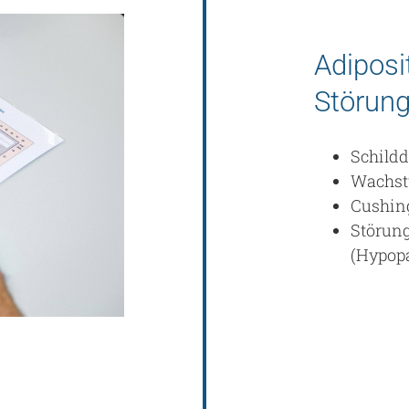
Adiposi
Störun
Schild
Wachst
Cushin
Störung
(Hypop