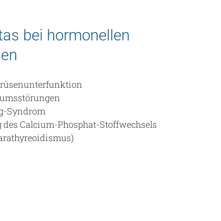
tas bei hormonellen
gen
drüsenunterfunktion
umsstörungen
g-Syndrom
 des Calcium-Phosphat-Stoffwechsels
arathyreoidismus)