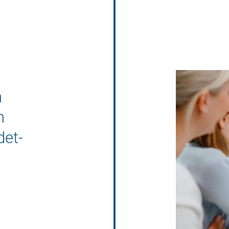
n
n
det-