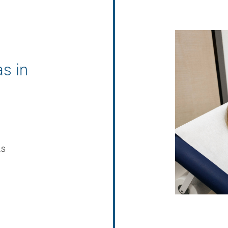
s in
is