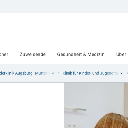
cher
Zuweisende
Gesundheit & Medizin
Über
derklinik Augsburg | Mutter-Kind-Zentrum Schwaben
Klinik für Kinder- und Jugendmedizin
Institute
Projekte am UKA
Medizinbereiche
Studium und Lehre