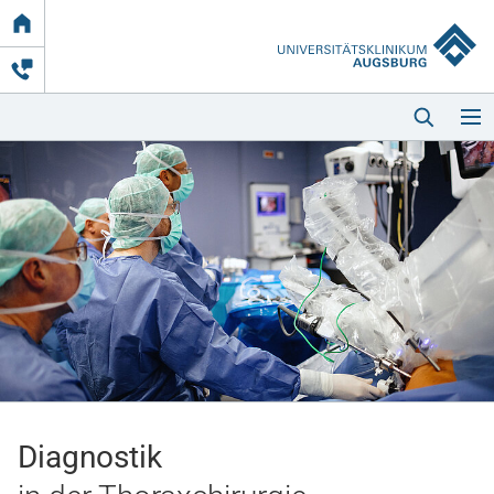
Link
zur
Startseite
Startseite
Kliniken & Einrichtungen
Patienten & Besucher
Diagnostik
Zuweisende