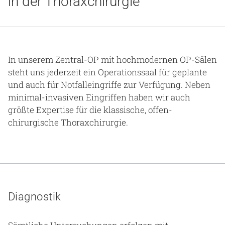
in der Thoraxchirurgie
Gesundheit & Medizin
Über uns
Beruf & Karriere
In unserem Zentral-OP mit hochmodernen OP-Sälen
steht uns jederzeit ein Operationssaal für geplante
und auch für Notfalleingriffe zur Verfügung. Neben
minimal-invasiven Eingriffen haben wir auch
Notaufnahme
größte Expertise für die klassische, offen-
chirurgische Thoraxchirurgie.
Anreise
Diagnostik