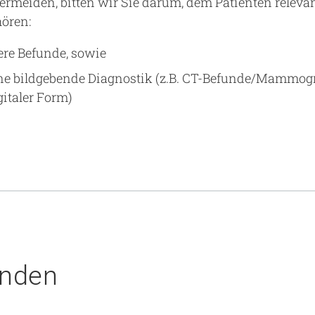
rmeiden, bitten wir Sie darum, dem Patienten releva
ören:
ere Befunde, sowie
e bildgebende Diagnostik (z.B. CT-Befunde/Mammogr
gitaler Form)
unden