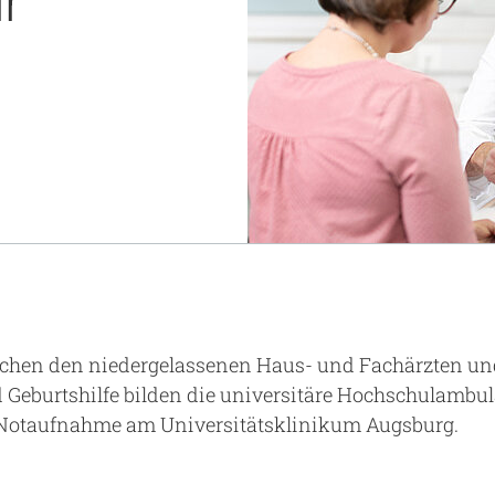
r
Notaufnahme
Forschung
Zentren
Nachhaltigkeit am UKA - Initiative UMAGG
Zentrale Einrichtungen
Fördervereine & Spenden
Luftrettungsstation
Qualität
ischen den niedergelassenen Haus- und Fachärzten und
Geburtshilfe bilden die universitäre Hochschulambu
e Notaufnahme am Universitätsklinikum Augsburg.