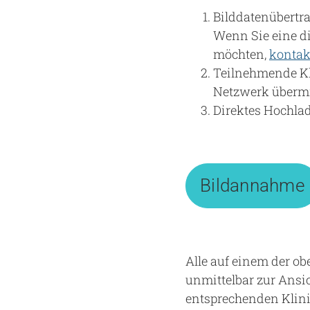
Bilddatenübertr
Wenn Sie eine d
möchten,
kontak
Teilnehmende K
Netzwerk übermi
Direktes Hochla
Bildannahme
Alle auf einem der o
unmittelbar zur Ansic
entsprechenden Klinik