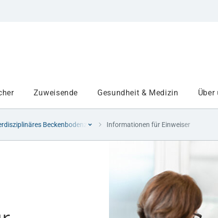
cher
Zuweisende
Gesundheit & Medizin
Über
erdisziplinäres Beckenbodenzentrum Augsburg (IBA)
Informationen für Einweiser
Institute
Projekte am UKA
Medizinbereiche
Studium und Lehre