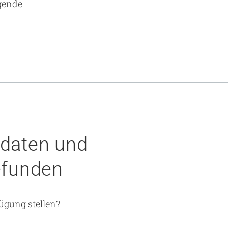
gende
ddaten und
efunden
ügung stellen?