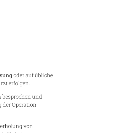
isung
oder auf übliche
zt erfolgen.
en besprochen und
g der Operation
derholung von