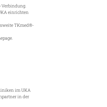
N-Verbindung.
UKA einrichten
desweite TKmed®-
epage.
Kliniken im UKA
hpartner in der