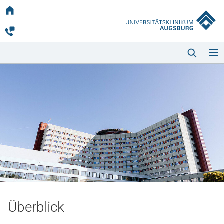
Link
zur
Startseite
Startseite
Kliniken & Einrichtungen
Patienten & Besucher
Überblick
Zuweisende