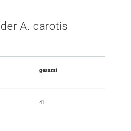
er A. carotis
gesamt
41