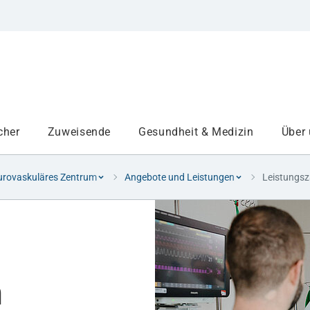
cher
Zuweisende
Gesundheit & Medizin
Über
rovaskuläres Zentrum
Angebote und Leistungen
Leistungsz
Institute
Projekte am UKA
n
Medizinbereiche
Studium und Lehre