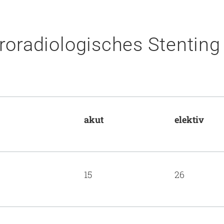
radiologisches Stenting d
akut
elektiv
15
26