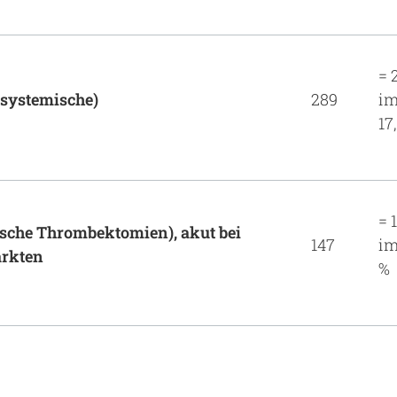
= 
systemische)
289
im
17
= 
ische Thrombektomien), akut bei
147
im
arkten
%