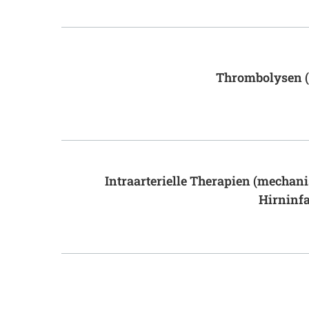
Thrombolysen (
Intraarterielle Therapien (mechan
Hirninf