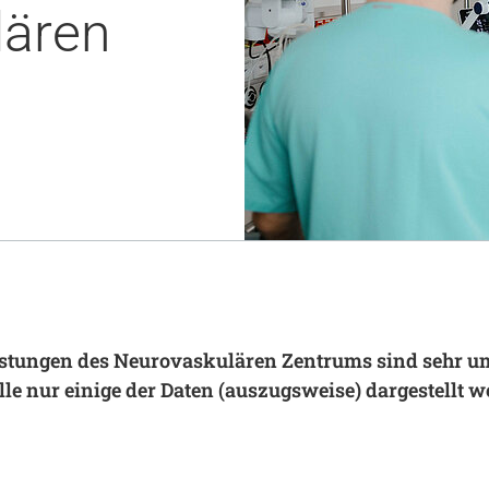
lären
Notaufnahme
Forschung
Zentren
Nachhaltigkeit am UKA - Initiative UMAGG
Zentrale Einrichtungen
Fördervereine & Spenden
Luftrettungsstation
Qualität
istungen des Neurovaskulären Zentrums sind sehr u
lle nur einige der Daten (auszugsweise) dargestellt w