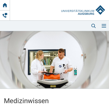
Link
zur
Startseite
Startseite
Kliniken & Einrichtungen
Patienten & Besucher
Medizinwissen
Zuweisende