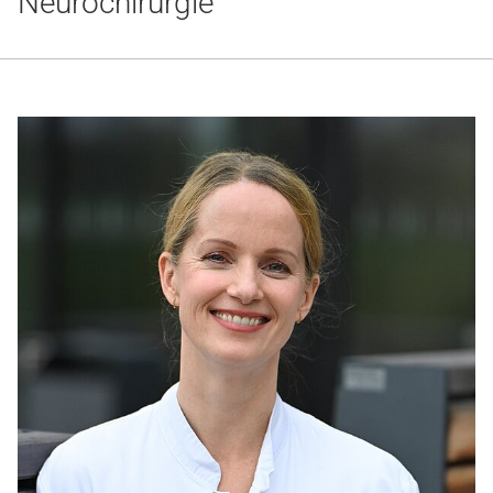
Neurochirurgie
Gesundheit & Medizin
Über uns
Beruf & Karriere
Notaufnahme
Anreise