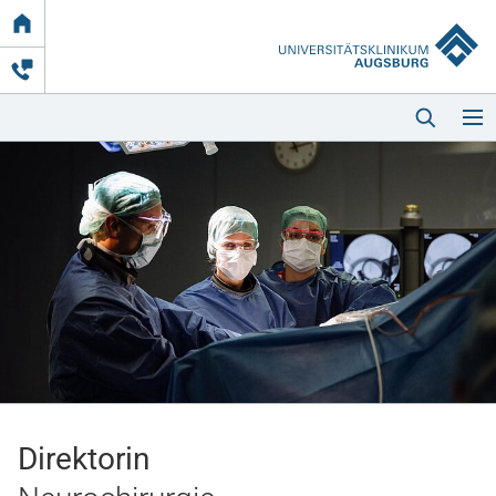
Link
zur
Startseite
Startseite
Kliniken & Einrichtungen
Patienten & Besucher
Direktorin
Zuweisende