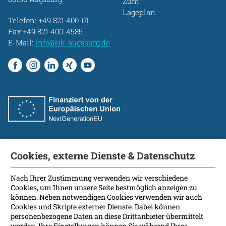
Zum
Lageplan
Telefon:
+49 821 400-01
Fax:+49 821 400-4585
E-Mail:
info@uk-augsburg.de
Cookies, externe Dienste & Datenschutz
Fakultät
International Patients
Nach Ihrer Zustimmung verwenden wir verschiedene
Cookies, um Ihnen unsere Seite bestmöglich anzeigen zu
Kontakt
können. Neben notwendigen Cookies verwenden wir auch
Presse
Cookies und Skripte externer Dienste. Dabei können
Soziale Medien
personenbezogene Daten an diese Drittanbieter übermittelt
werden. Ihre Einstellungen können Sie während Ihres